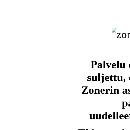
Palvelu 
suljettu,
Zonerin a
p
uudellee