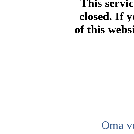
This servi
closed. If 
of this webs
Oma ve